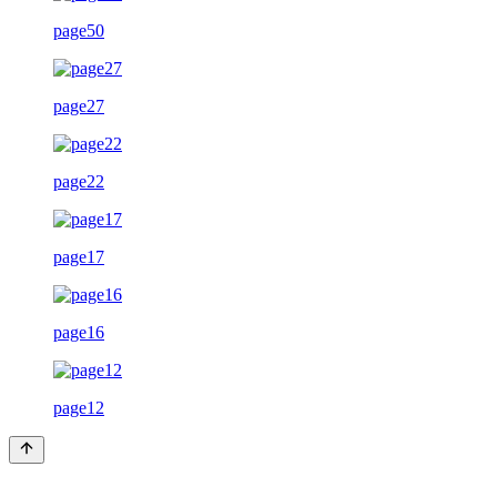
page50
page27
page22
page17
page16
page12